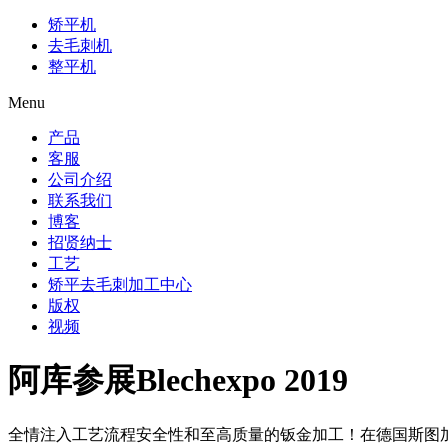
矫平机
去毛刺机
整平机
Menu
产品
客服
公司介绍
联系我们
博客
招贤纳士
工艺
矫平去毛刺加工中心
版权
视频
阿库参展Blechexpo 2019
全情注入工艺流程安全性和至高质量的钣金加工！在德国斯图加特