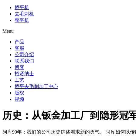
矫平机
去毛刺机
整平机
Menu
产品
客服
公司介绍
联系我们
博客
招贤纳士
工艺
矫平去毛刺加工中心
版权
视频
历史：从钣金加工厂到隐形冠
阿库90年：我们的公司历史讲述着求新的勇气。 阿库如何以