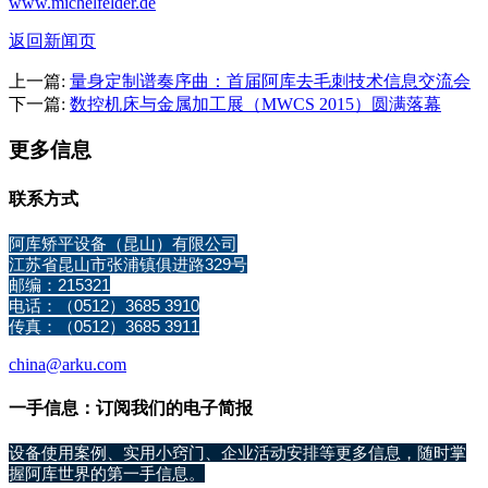
www.michelfelder.de
返回新闻页
上一篇:
量身定制谱奏序曲：首届阿库去毛刺技术信息交流会
下一篇:
数控机床与金属加工展（MWCS 2015）圆满落幕
更多信息
联系方式
阿库矫平设备（昆山）有限公司
江苏省昆山市张浦镇俱进路329号
邮编：215321
电话：（0512）3685 3910
传真：（0512）3685 3911
china@arku.com
一手信息：订阅我们的电子简报
设备使用案例、实用小窍门、企业活动安排等更多信息，随时掌
握阿库世界的第一手信息。