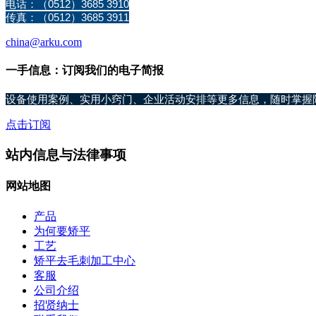
电话：（0512）3685 3910
传真：（0512）3685 3911
china@arku.com
一手信息：订阅我们的电子简报
设备使用案例、实用小窍门、企业活动安排等更多信息，随时掌握
点击订阅
站内信息与法律事项
网站地图
产品
为何要矫平
工艺
矫平去毛刺加工中心
客服
公司介绍
招贤纳士