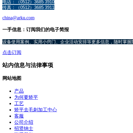
电话：（0512）3685 3910
传真：（0512）3685 3911
china@arku.com
一手信息：订阅我们的电子简报
设备使用案例、实用小窍门、企业活动安排等更多信息，随时掌握
点击订阅
站内信息与法律事项
网站地图
产品
为何要矫平
工艺
矫平去毛刺加工中心
客服
公司介绍
招贤纳士