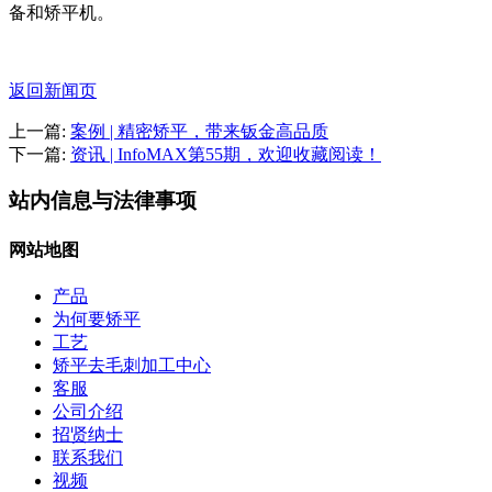
备和矫平机。
返回新闻页
上一篇:
案例 | 精密矫平，带来钣金高品质
下一篇:
资讯 | InfoMAX第55期，欢迎收藏阅读！
站内信息与法律事项
网站地图
产品
为何要矫平
工艺
矫平去毛刺加工中心
客服
公司介绍
招贤纳士
联系我们
视频