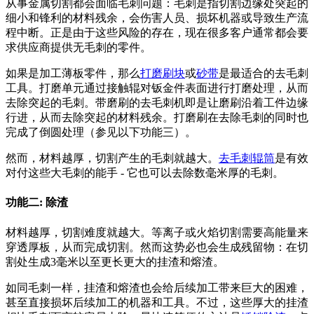
从事金属切割都会面临毛刺问题：毛刺是指切割边缘处突起的
细小和锋利的材料残余，会伤害人员、损坏机器或导致生产流
程中断。正是由于这些风险的存在，现在很多客户通常都会要
求供应商提供无毛刺的零件。
如果是加工薄板零件，那么
打磨刷块
或
砂带
是最适合的去毛刺
工具。打磨单元通过接触辊对钣金件表面进行打磨处理，从而
去除突起的毛刺。带磨刷的去毛刺机即是让磨刷沿着工件边缘
行进，从而去除突起的材料残余。打磨刷在去除毛刺的同时也
完成了倒圆处理（参见以下功能三）。
然而，材料越厚，切割产生的毛刺就越大。
去毛刺辊筒
是有效
对付这些大毛刺的能手 - 它也可以去除数毫米厚的毛刺。
功能二: 除渣
材料越厚，切割难度就越大。等离子或火焰切割需要高能量来
穿透厚板，从而完成切割。然而这势必也会生成残留物：在切
割处生成3毫米以至更长更大的挂渣和熔渣。
如同毛刺一样，挂渣和熔渣也会给后续加工带来巨大的困难，
甚至直接损坏后续加工的机器和工具。不过，这些厚大的挂渣