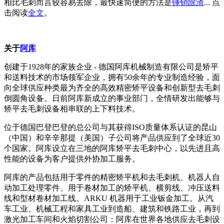
相比毛刺而言较容易去除，最快速简便的方法是
锤销除渣
... 点
击阅读
全文
。
关于
阿库
创建于1928年的家族企业 - 德国阿库机械制造有限公司是矫平
和送料技术的市场领军企业，拥有50余年的专业制造经验，面
向全球供应种类最为齐全的高效精密矫平设备和创新型去毛刺
倒圆角设备。日前阿库新成立的事业部门，全情研发出能够与
矫平去毛刺设备相串联的上下料技术。
位于德国巴登巴登的总公司与其获得ISO质量体系认证的昆山
（中国）和辛辛那提（美国）子公司将产品供应到了全球近30
个国家。阿库设立在三地的阿库矫平去毛刺中心，以先进且高
性能的设备为客户提供外协加工服务。
阿库的产品包括用于零件的精密矫平机和去毛刺机、机器人自
动加工处理零件、用于卷材加工的矫平机、横剪线、冲压送料
线和型材卷材加工线。ARKU 机器用于工业钣金加工。从汽
车工业、机械工程和家具工业到造船、建筑和铁路工业，再到
激光加工车间和火焰切割公司：阿库在世界各地供应去毛刺设