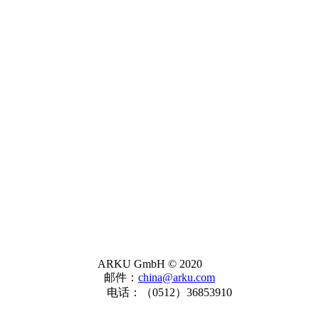
ARKU GmbH © 2020
邮件：
china@arku.com
电话：（0512）36853910