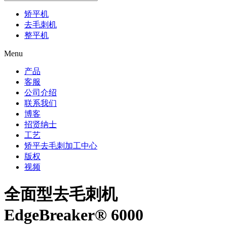
矫平机
去毛刺机
整平机
Menu
产品
客服
公司介绍
联系我们
博客
招贤纳士
工艺
矫平去毛刺加工中心
版权
视频
全面型去毛刺机
EdgeBreaker® 6000