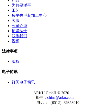
产品
为何要矫平
工艺
矫平去毛刺加工中心
客服
公司介绍
招贤纳士
联系我们
视频
法律事项
版权
电子简讯
订阅电子简讯
ARKU GmbH © 2020
邮件：
china@arku.com
电话：（0512）36853910