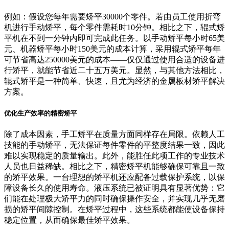
例如：假设您每年需要矫平30000个零件。若由员工使用折弯
机进行手动矫平，每个零件需耗时10分钟。相比之下，辊式矫
平机在不到一分钟内即可完成此任务。以手动矫平每小时65美
元、机器矫平每小时150美元的成本计算，采用辊式矫平每年
可节省高达250000美元的成本——仅仅通过使用合适的设备进
行矫平，就能节省近二十五万美元。显然，与其他方法相比，
辊式矫平是一种简单、快速，且尤为经济的金属板材矫平解决
方案。
优化生产效率的精密矫平
除了成本因素，手工矫平在质量方面同样存在局限。依赖人工
技能的手动矫平，无法保证每件零件的平整度结果一致，因此
难以实现稳定的质量输出。此外，能胜任此项工作的专业技术
人员也日益稀缺。相比之下，精密矫平机能够确保可靠且一致
的矫平效果。一台理想的矫平机还应配备过载保护系统，以保
障设备长久的使用寿命。液压系统已被证明具有显著优势：它
们能在处理极大矫平力的同时确保操作安全，并实现几乎无磨
损的矫平间隙控制。在矫平过程中，这些系统都能使设备保持
稳定位置，从而确保最佳矫平效果。